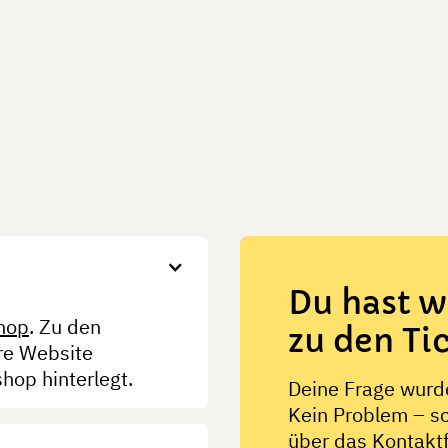
Du hast w
hop
. Zu den
zu den Ti
re Website
shop hinterlegt.
Deine Frage wurde
Kein Problem – sc
über das Kontaktf