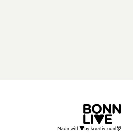
Made with
by
kreativrudel