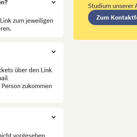
en?
Studium unserer 
Zum Kontaktf
 Link zum jeweiligen
eren.
ickets über den Link
ail
en Person zukommen
 nicht vorgesehen