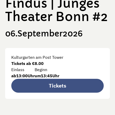
Findus | Junges
Theater Bonn #2
06
September
2026
Kulturgarten am Post Tower
Tickets ab €
8.00
Einlass
Beginn
ab
13:00
Uhr
um
13:45
Uhr
Tickets