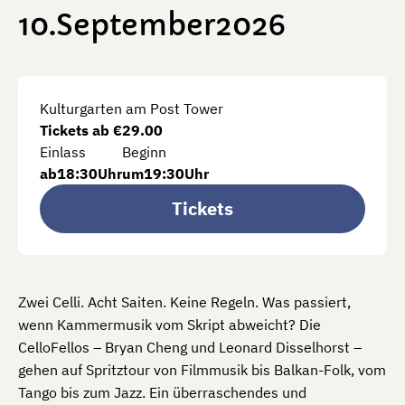
10
September
2026
Kulturgarten am Post Tower
Tickets ab €
29.00
Einlass
Beginn
ab
18:30
Uhr
um
19:30
Uhr
Tickets
Zwei Celli. Acht Saiten. Keine Regeln. Was passiert,
wenn Kammermusik vom Skript abweicht? Die
CelloFellos – Bryan Cheng und Leonard Disselhorst –
gehen auf Spritztour von Filmmusik bis Balkan-Folk, vom
Tango bis zum Jazz. Ein überraschendes und